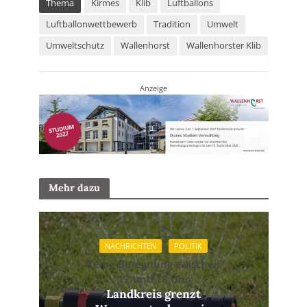
Thema
Kirmes
Klib
Luftballons
Luftballonwettbewerb
Tradition
Umwelt
Umweltschutz
Wallenhorst
Wallenhorster Klib
Anzeige
Mehr dazu
NACHRICHTEN
POLITIK
Keine Beregnung zwischen
12 und 18 Uhr
Landkreis grenzt