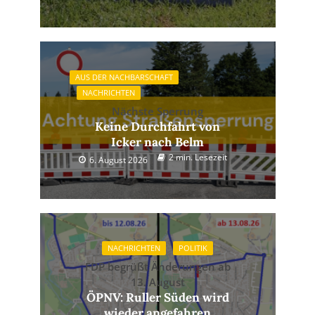
AUS DER NACHBARSCHAFT
NACHRICHTEN
Nächste Sperrung
Keine Durchfahrt von
Icker nach Belm
2 min. Lesezeit
6. August 2026
NACHRICHTEN
POLITIK
FDP begrüßt Änderungen ab
13. August
ÖPNV: Ruller Süden wird
wieder angefahren