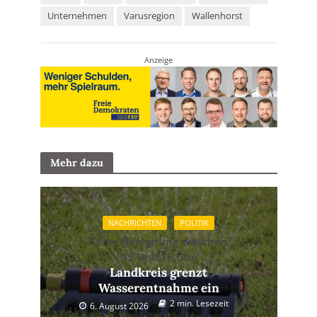
Unternehmen
Varusregion
Wallenhorst
Anzeige
Mehr dazu
NACHRICHTEN
POLITIK
Keine Beregnung zwischen
12 und 18 Uhr
Landkreis grenzt
Wasserentnahme ein
2 min. Lesezeit
6. August 2026