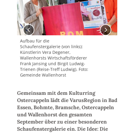
Aufbau für die
Dan
Schaufenstergalerie (von links):
(Sc
Künstlerin Vera Degener,
Wal
Wallenhorsts Wirtschaftsförderer
Fran
Frank Jansing und Birgit Ludwig-
Bro
Trienen (Reise-Treff Ludwig). Foto:
Sch
Gemeinde Wallenhorst
tei
aus
Wal
Gemeinsam mit dem Kulturring
Ostercappeln lädt die VarusRegion in Bad
Essen, Bohmte, Bramsche, Ostercappeln
und Wallenhorst den gesamten
September über zu einer besonderen
Schaufenstergalerie ein. Die Idee: Die