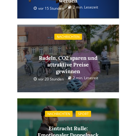
werden
2 min. Lesezeit
vor 15 Stunden
NACHRICHTEN
Stadtradeln in Wallenhorst
startet im September
Radeln, CO2 sparen und
attraktive Preise
gewinnen
2 min. Lesezeit
vor 20 Stunden
NACHRICHTEN
SPORT
„Es lief nahezu perfekt”
Eintracht Rulle:
Emotionaler Doppelpack