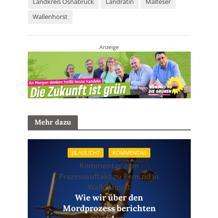
Landkreis Osnabrück
Landrätin
Malteser
Wallenhorst
Anzeige
Mehr dazu
BLAULICHT
KOMMENTAR
Kommentar zum
Prozessauftakt zu Femizid in
Wallenhorst
Wie wir über den
Mordprozess berichten