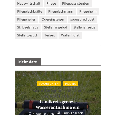
Hauswirtschaft
Pflege
Pflegeassistenten
Pflegefachkräfte
Pflegefachmann
Pflegeheim
Pflegehelfer
Quereinsteiger
sponsored post
St. Josefshaus
Stellenangebot
Stellenanzeige
Stellengesuch
Teilzeit
Wallenhorst
Mehr dazu
NACHRICHTEN
POLITIK
Keine Beregnung zwischen
12 und 18 Uhr
Landkreis grenzt
Wasserentnahme ein
2 min. Lesezeit
6. August 2026