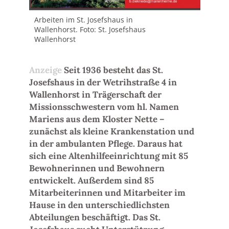
Arb
Wall
Arbeiten im St. Josefshaus in
Wal
Wallenhorst. Foto: St. Josefshaus
Wallenhorst
Seit 1936 besteht das St.
Josefshaus in der Wetrihstraße 4 in
Wallenhorst in Trägerschaft der
Missionsschwestern vom hl. Namen
Mariens aus dem Kloster Nette –
zunächst als kleine Krankenstation und
in der ambulanten Pflege. Daraus hat
sich eine Altenhilfeeinrichtung mit 85
Bewohnerinnen und Bewohnern
entwickelt. Außerdem sind 85
Mitarbeiterinnen und Mitarbeiter im
Hause in den unterschiedlichsten
Abteilungen beschäftigt. Das St.