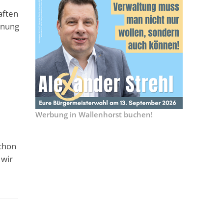
aften
hnung
Werbung in Wallenhorst buchen!
schon
 wir