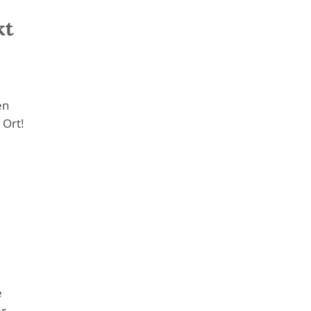
kt
en
 Ort!
e
er