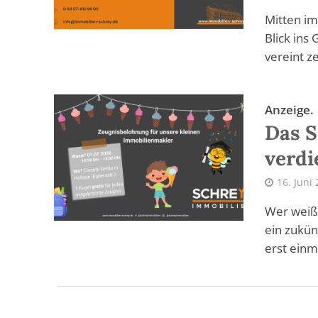
Mitten i
Blick ins
vereint ze
Anzeige.
Das S
verdi
16. Juni
Wer weiß 
ein zukün
erst einma