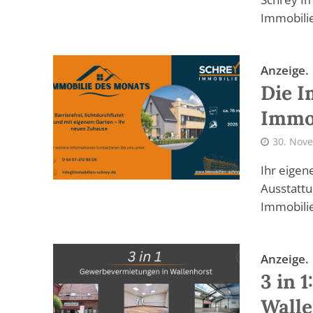
Immobilie
Anzeige.
Die I
Immob
30. Nov
Ihr eigen
Ausstattu
Immobilie
Anzeige.
3 in 
Walle