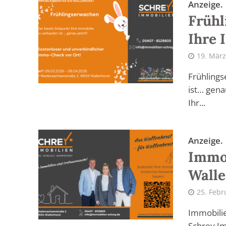
Anzeige.
Frühl
Ihre 
19. März
Frühlings
ist… gena
Ihr...
Anzeige.
Immob
Walle
25. Febr
Immobilie
Schrey Im