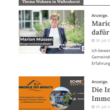
Thema Wohnen in Wallenhorst
Anzeige.
Mario
dafür
30. Juli 
Ich bewer
Gemeinde 
Erfahrung
Anzeige.
Die I
Immob
25. Juli 