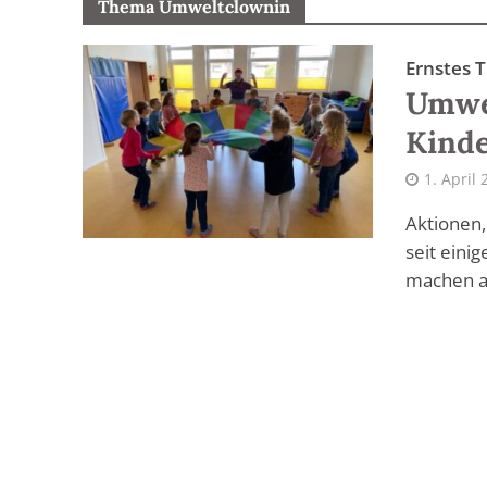
Thema Umweltclownin
Ernstes 
Umwel
Kinde
1. April
Aktionen,
seit eini
machen al