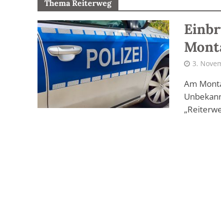
Thema Reiterweg
Einbr
Mont
3. Nove
Am Montag
Unbekann
„Reiterwe