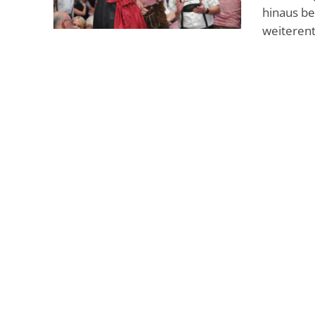
hinaus be
weiterent