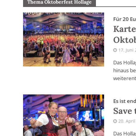
Thema Oktoberfest Hollage
Für 20 E
Karte
Oktob
17. Juni
Das Holla
hinaus be
weiterentw
Es ist en
Save 
20. Apri
Das Holla