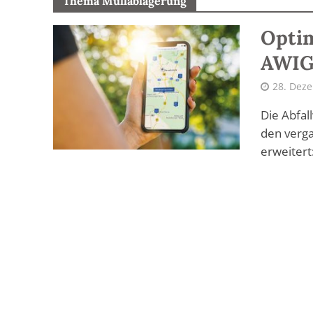
Thema Müllablagerung
Optim
AWIG
28. Dez
Die Abfal
den verg
erweitert