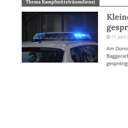
Thema Kampfmittelräumdienst
Klein
gesp
11. Juni
Am Donne
Baggerar
gesprengt