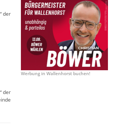
“ der
Werbung in Wallenhorst buchen!
“ der
einde