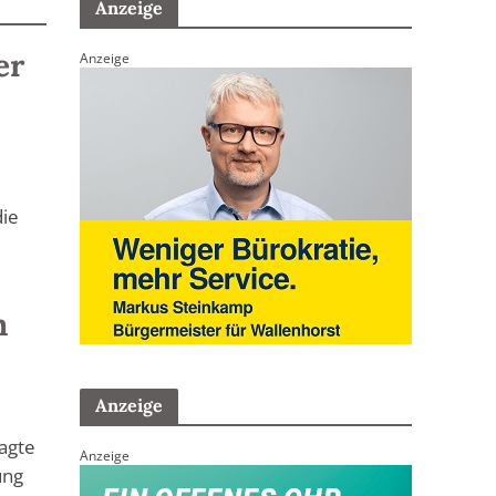
Anzeige
er
Anzeige
die
h
Anzeige
sagte
Anzeige
ung