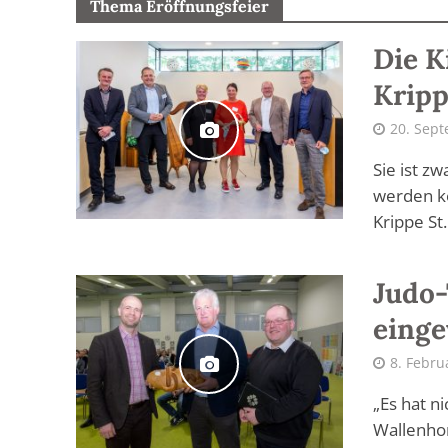
Thema Eröffnungsfeier
Die K
Kripp
20. Sep
Sie ist zw
werden ko
Krippe St.
Judo-
einge
8. Febru
„Es hat n
Wallenho