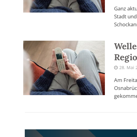
Ganz aktu
Stadt und
Schockanr
Welle
Regi
28. Mai 
Am Freita
Osnabrück
gekommen.