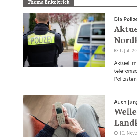
Thema Enkeltrick
Die Poliz
Aktue
Nord
1. Juli 2
Aktuell m
telefonis
Polizisten
Auch jün
Welle
Land
10. Nov