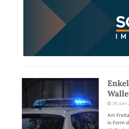
Enkel
Walle
28. Juni
Am Freit
in Form d