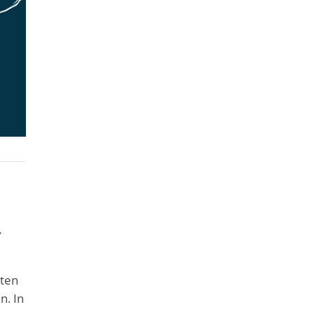
t
aten
n. In