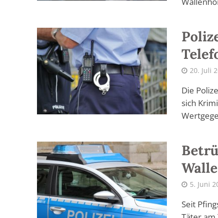
Wallenhor
Poliz
Telef
20. Juli 
Die Poliz
sich Krim
Wertgege
Betrü
Walle
5. Juni 
Seit Pfin
Täter am 