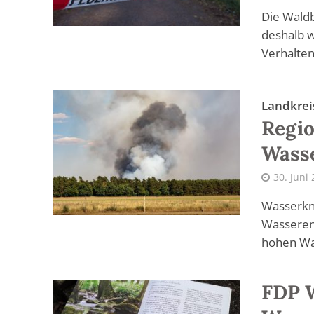
Die Wald
deshalb w
Verhalten
Landkrei
Regio
Wass
30. Juni
Wasserkn
Wasseren
hohen Wal
FDP 