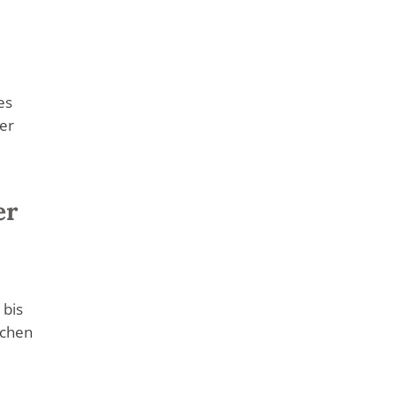
es
er
er
 bis
schen