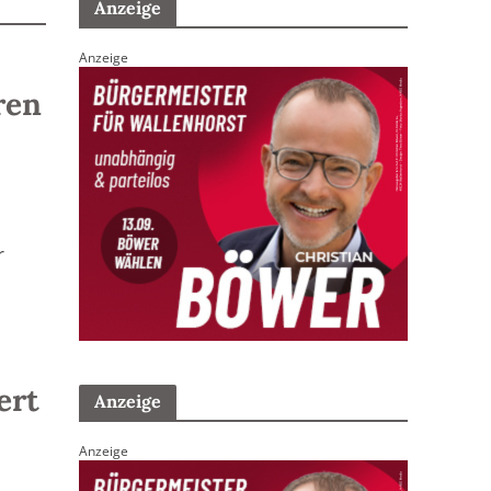
Anzeige
Anzeige
ren
r
ert
Anzeige
Anzeige