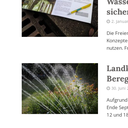
Wasse
siche
2. Janua
Die Freie
Konzepte
nutzen. Fr
Landk
Bereg
30. Juni
Aufgrund 
Ende Sept
12 und 18