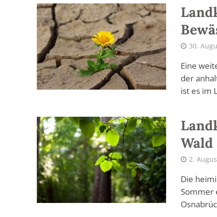
Landk
Bewä
30. Augu
Eine weit
der anhal
ist es im 
Landk
Wald 
2. Augus
Die heimi
Sommer e
Osnabrück