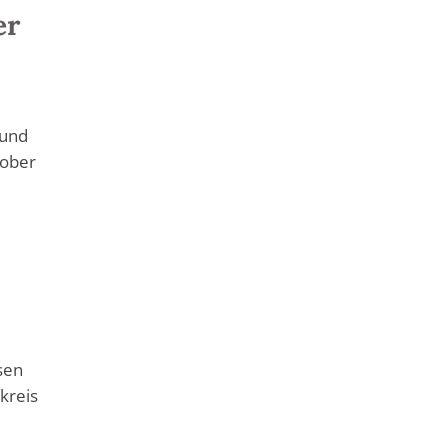
er
rund
tober
sen
kreis