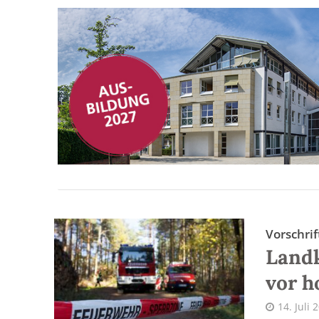
Vorschri
Landk
vor h
14. Juli 