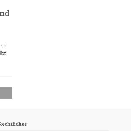
und
und
ibt
Rechtliches