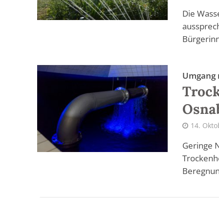
Die Wass
aussprech
Bürgerinn
Umgang m
Trock
Osnab
14. Okto
Geringe 
Trockenhe
Beregnung