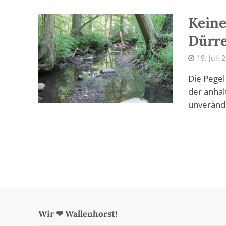
Kein
Dürre
19. Juli 
Die Pegel
der anhal
unverände
Wir ❤ Wallenhorst!