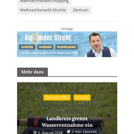
Weihnachtsmarkt-Hopping
Weihnachtsmarkt-Shuttle
Zentrum
Anzeige
Mehr dazu
NACHRICHTEN
POLITIK
Keine Beregnung zwischen
12 und 18 Uhr
Landkreis grenzt
Wasserentnahme ein
2 min. Lesezeit
6. August 2026