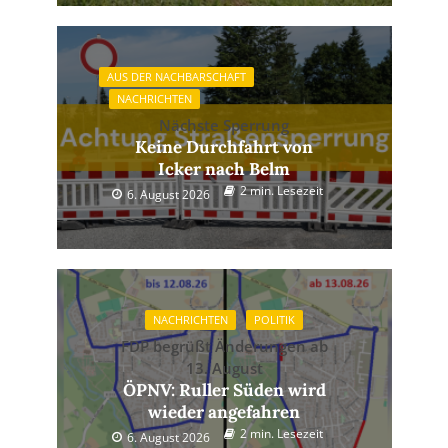
AUS DER NACHBARSCHAFT
NACHRICHTEN
Nächste Sperrung
Keine Durchfahrt von
Icker nach Belm
2 min. Lesezeit
6. August 2026
NACHRICHTEN
POLITIK
FDP begrüßt Änderungen ab
13. August
ÖPNV: Ruller Süden wird
wieder angefahren
2 min. Lesezeit
6. August 2026