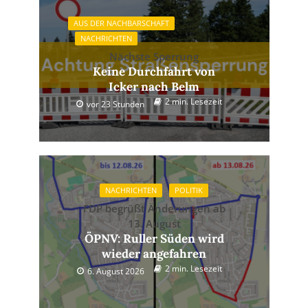
AUS DER NACHBARSCHAFT
NACHRICHTEN
Nächste Sperrung
Keine Durchfahrt von
Icker nach Belm
2 min. Lesezeit
vor 23 Stunden
NACHRICHTEN
POLITIK
FDP begrüßt Änderungen ab
13. August
ÖPNV: Ruller Süden wird
wieder angefahren
2 min. Lesezeit
6. August 2026