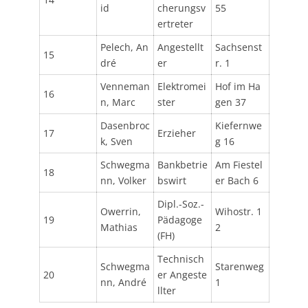
id
cherungsv
55
ertreter
Pelech, An
Angestellt
Sachsenst
15
dré
er
r. 1
Venneman
Elektromei
Hof im Ha
16
n, Marc
ster
gen 37
Dasenbroc
Kiefernwe
17
Erzieher
k, Sven
g 16
Schwegma
Bankbetrie
Am Fiestel
18
nn, Volker
bswirt
er Bach 6
Dipl.-Soz.-
Owerrin,
Wihostr. 1
19
Pädagoge
Mathias
2
(FH)
Technisch
Schwegma
Starenweg
20
er Angeste
nn, André
1
llter