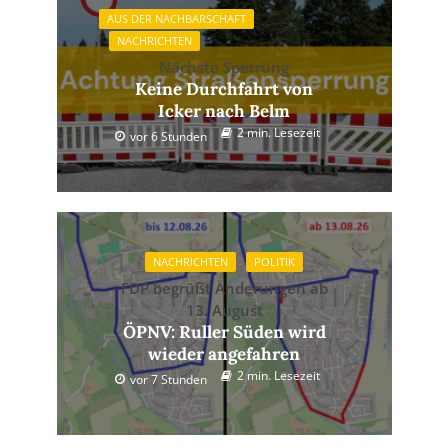
AUS DER NACHBARSCHAFT
NACHRICHTEN
Nächste Sperrung
Keine Durchfahrt von
Icker nach Belm
2 min. Lesezeit
vor 6 Stunden
NACHRICHTEN
POLITIK
FDP begrüßt Änderungen ab
13. August
ÖPNV: Ruller Süden wird
wieder angefahren
2 min. Lesezeit
vor 7 Stunden