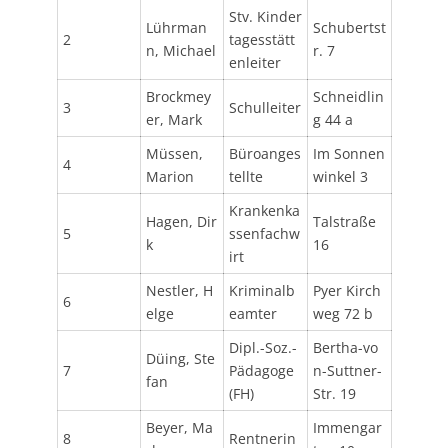
Stv. Kinder
Lührman
Schubertst
2
tagesstätt
n, Michael
r. 7
enleiter
Brockmey
Schneidlin
3
Schulleiter
er, Mark
g 44 a
Müssen,
Büroanges
Im Sonnen
4
Marion
tellte
winkel 3
Krankenka
Hagen, Dir
Talstraße
5
ssenfachw
k
16
irt
Nestler, H
Kriminalb
Pyer Kirch
6
elge
eamter
weg 72 b
Dipl.-Soz.-
Bertha-vo
Düing, Ste
7
Pädagoge
n-Suttner-
fan
(FH)
Str. 19
Beyer, Ma
Immengar
8
Rentnerin