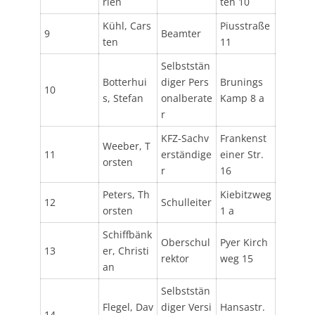
rlen
ten 10
Kühl, Cars
Piusstraße
9
Beamter
ten
11
Selbststän
Botterhui
diger Pers
Brunings
10
s, Stefan
onalberate
Kamp 8 a
r
KFZ-Sachv
Frankenst
Weeber, T
11
erständige
einer Str.
orsten
r
16
Peters, Th
Kiebitzweg
12
Schulleiter
orsten
1 a
Schiffbänk
Oberschul
Pyer Kirch
13
er, Christi
rektor
weg 15
an
Selbststän
Flegel, Dav
diger Versi
Hansastr.
14