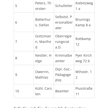
Peters, Th
Kiebitzweg
5
Schulleiter
orsten
1 a
Selbstst. P
Botterhui
Brunings
6
ersonalber
s, Stefan
Kamp 8 a
ater
Gretzman
Oberregie
Rottkamp
7
n, Manfre
rungsrat
12
d
a.D.
Nestler, H
Krminalbe
Pyer Kirch
8
elge
amter
weg 72 b
Dipl.-Soz.-
Owerrin,
Wihostr. 1
9
Pädagoge
Mathias
2
(FH)
Kühl, Cars
Piusstraße
10
Beamter
ten
11