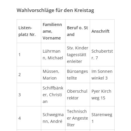
Wahlvorschläge für den Kreistag
Familienn
Listen-
Beruf o. St
ame,
Anschrift
platz Nr.
and
Vorname
Stv. Kinder
Lührman
Schubertst
1
tagesstätt
n, Michael
r. 7
enleiter
Müssen,
Büroanges
Im Sonnen
2
Marion
tellte
winkel 3
Schiffbänk
Oberschul
Pyer Kirch
3
er, Christi
rektor
weg 15
an
Technisch
Schwegma
Starenweg
4
er Angeste
nn, André
1
llter