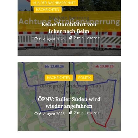
AUS DER NACHBARSCHAFT
NACHRICHTEN
Nächste Sperrung
Keine Durchfahrt von
Icker nach Belm
2 min. Lesezeit
6. August 2026
NACHRICHTEN
POLITIK
FDP begrüßt Änderungen ab
13. August
ÖPNV: Ruller Süden wird
wieder angefahren
2 min. Lesezeit
6. August 2026