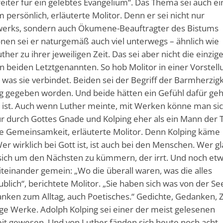
iter für ein gelebtes Evangelium“. Das Thema sei auch ei
 persönlich, erläuterte Molitor. Denn er sei nicht nur
werks, sondern auch Ökumene-Beauftragter des Bistums
onen sei er naturgemäß auch viel unterwegs – ähnlich wie
her zu ihrer jeweiligen Zeit. Das sei aber nicht die einzig
beiden Letztgenannten. So hob Molitor in einer Vorstell
was sie verbindet. Beiden sei der Begriff der Barmherzigk
eg gegeben worden. Und beide hätten ein Gefühl dafür geh
 ist. Auch wenn Luther meinte, mit Werken könne man si
ur durch Gottes Gnade und Kolping eher als ein Mann der 
ine Gemeinsamkeit, erläuterte Molitor. Denn Kolping käme
r wirklich bei Gott ist, ist auch bei den Menschen. Wer gl
 sich um den Nächsten zu kümmern, der irrt. Und noch et
teinander gemein: „Wo die überall waren, was die alles
blich“, berichtete Molitor. „Sie haben sich was von der Se
nken zum Alltag, auch Poetisches.“ Gedichte, Gedanken, Z
ige Werke. Adolph Kolping sei einer der meist gelesenen
eit gewesen. Und von Luther fänden sich heute noch acht