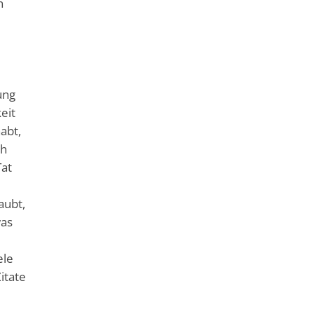
n
e
ung
eit
abt,
ch
Tat
aubt,
was
ele
itate