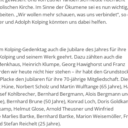
olischen Kirche. Im Sinne der Ökumene sei es nun wichtig,
beiten. „Wir wollen mehr schauen, was uns verbindet“, so
er und Adolph Kolping könnten uns dabei helfen.
m Kolping-Gedenktag auch die Jubilare des Jahres für ihre
 Kolping und seinem Werk geehrt. Dazu zählten auch die
Menkhaus, Heinrich Klumpe, Georg Hawighorst und Franz
n wir heute nicht hier stehen – ihr habt den Grundstoc
Placke den Jubilaren für ihre 70-jährige Mitgliedschaft. Di
g Hüne, Norbert Scholz und Martin Wulftange (65 Jahre), 
Josef Kohlbrecher, Bernhard Bergmann, Alois Bergmann un
e), Bernhard Brune (50 Jahre), Konrad Loch, Doris Goldka
kamp, Helmut Glose, Arnold Theusner und Winfried
Marlies Bartke, Bernhard Bartke, Marion Weisemöller, F
 Stefan Reichelt (25 Jahre).