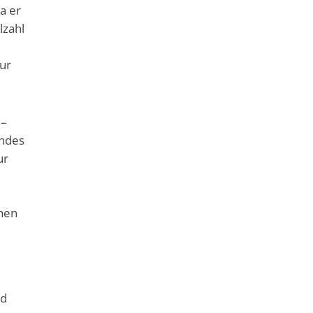
a er
lzahl
nur
 –
andes
ur
ehen
nd