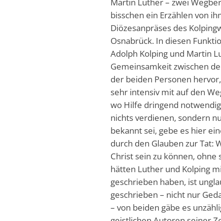
Martin Luther – zwei Wegbere
bisschen ein Erzählen von ihm
Diözesanpräses des Kolping
Osnabrück. In diesen Funkti
Adolph Kolping und Martin Lut
Gemeinsamkeit zwischen den 
der beiden Personen hervor, 
sehr intensiv mit auf den W
wo Hilfe dringend notwendig
nichts verdienen, sondern n
bekannt sei, gebe es hier e
durch den Glauben zur Tat: We
Christ sein zu können, ohne
hätten Luther und Kolping mi
geschrieben haben, ist unglau
geschrieben – nicht nur Geda
– von beiden gäbe es unzähl
geistlichen Autoren seiner Z