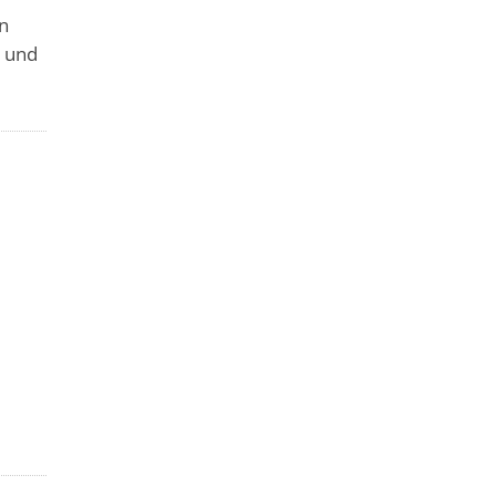
in
n und