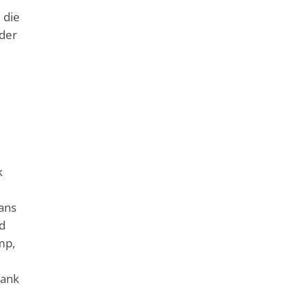
 die
 der
k
e
Hans
d
mp,
rank