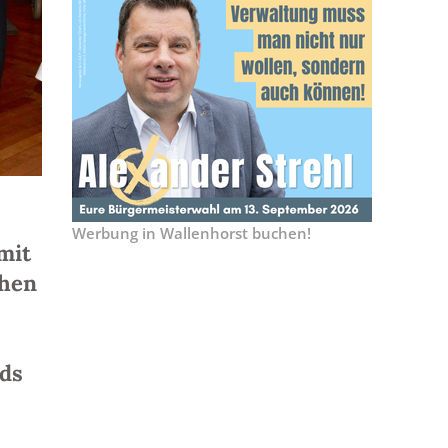
Werbung in Wallenhorst buchen!
mit
chen
nds