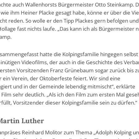
chte auch Wallenhorsts Bürgermeister Otto Steinkamp. D
 wie ihm Heiner Placke gesagt habe, könne er über die Vie
icht reden. So wolle er den Tipp Plackes gern befolgen und
ollage fast nichts laufe. „Das kann ich als Bürgermeister 
kamp.
 zusammengefasst hatte die Kolpingsfamilie hingegen selbst
inütigen Videofilms, der auch in die Geschichte des Verb
m ersten Vorsitzenden Franz Grünebaum sogar zurück bis z
 ein Verein, der Oktoberfeste feiert. Wir sind eine
gagiert und in der Gemeinde lebendig mitmischt“, erklärte
Film sehr deutlich. „Als ich den Film zum ersten Mal ges
rfüllt, Vorsitzender dieser Kolpingsfamilie sein zu dürfen.“
Martin Luther
sanpräses Reinhard Molitor zum Thema „Adolph Kolping u