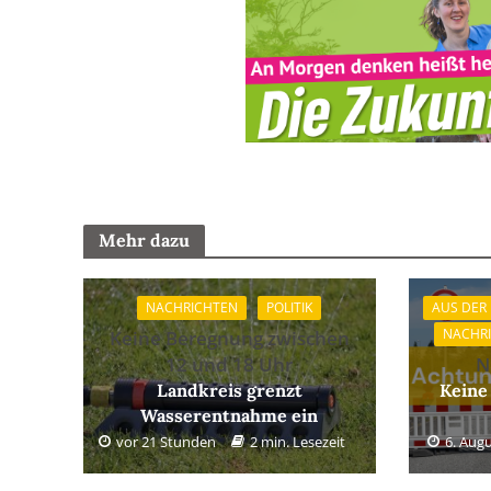
Mehr dazu
NACHRICHTEN
POLITIK
AUS DER
NACHR
Keine Beregnung zwischen
12 und 18 Uhr
N
Landkreis grenzt
Keine
Wasserentnahme ein
vor 21 Stunden
2 min. Lesezeit
6. Aug