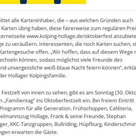
bittet alle Karteninhaber, die – aus welchen Gründen auch
 Karten übrig haben, diese fairerweise zum regulären Pre
ternetseite
www.kolping-hollage.de/oktoberfest
anzubiet
e zu veräußern. Interessenten, die noch Karten suchen, s
 Kartengesuche offen. „Wir hoffen, dass auf diesem Wege 
wechseln können, sodass möglichst viele Freunde des
nd unvergessliche weiß-blaue Nacht feiern können”, erklä
der Hollager Kolpingsfamilie.
s Festzelt von innen zu sehen, gibt es am Sonntag (30. Okto
„Familientag“ ins Oktoberfestzelt ein. Bei freiem Eintritt
 Programm für alle Generation. Frühschoppen, Caféteria,
ielmannszug Hollage, Frank & seine Freunde, Stephan
ger, KKC-Tanzgruppen, Bullriding, Hüpfburg, Kinderschmi
ngen erwarten die Gäste.