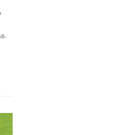
m
iß-