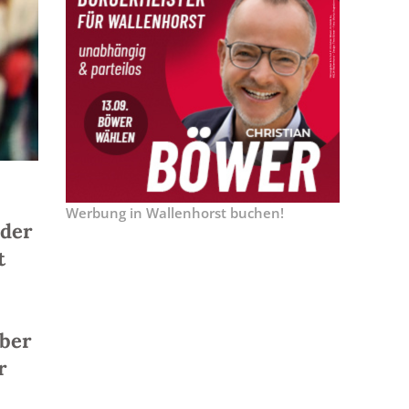
Werbung in Wallenhorst buchen!
 der
t
iber
r