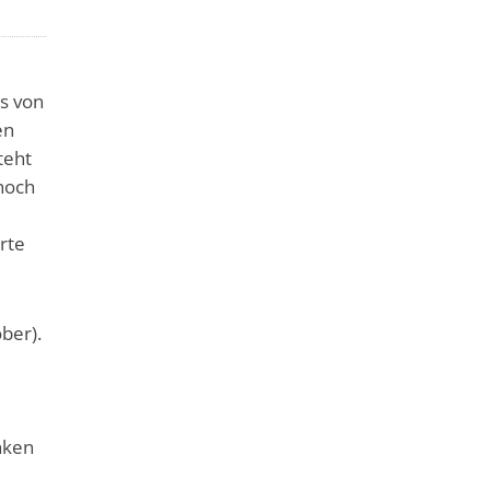
is von
en
teht
noch
rte
ber).
nken