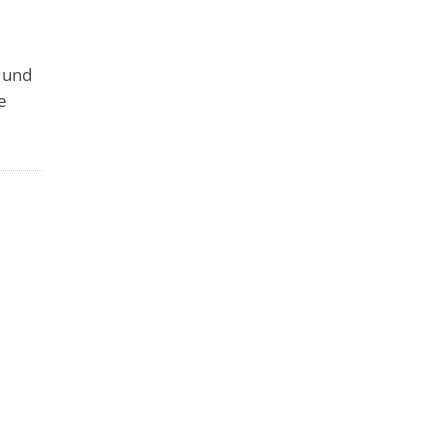
n und
e