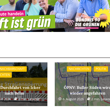
 NACHBARSCHAFT
NACHRICHTEN
POLITIK
ICHTEN
FDP begrüßt Änderungen
ächste Sperrung
13. August
 Durchfahrt von Icker
ÖPNV: Ruller Süden wir
nach Belm
wieder angefahren
ust 2026
2 min. Lesezeit
6. August 2026
2 min. Leseze