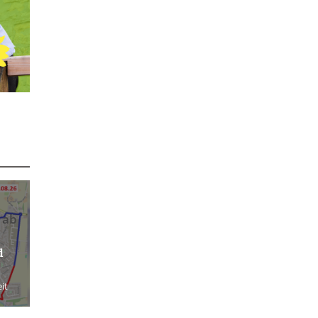
 ab
d
it