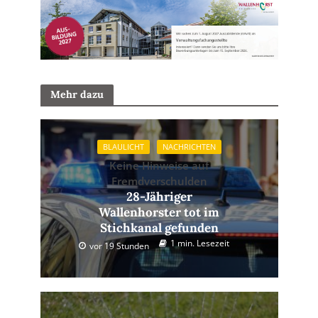
Mehr dazu
BLAULICHT
NACHRICHTEN
Keine Hinweise auf
Fremdverschulden
28-Jähriger
Wallenhorster tot im
Stichkanal gefunden
1 min. Lesezeit
vor 19 Stunden