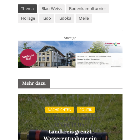
Thema
Blau-Weiss
Bodenkampfturnier
Hollage
Judo
Judoka
Melle
Anzeige
Mehr dazu
NACHRICHTEN
POLITIK
Keine Beregnung zwischen
12 und 18 Uhr
Landkreis grenzt
Wasserentnahme ein