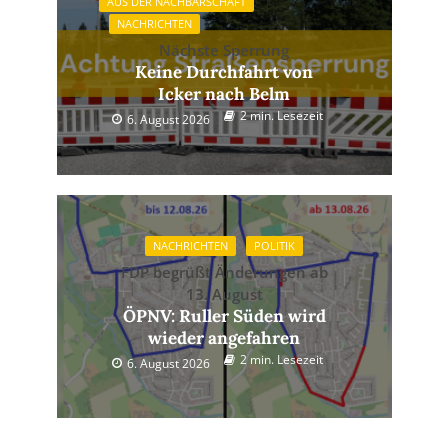
AUS DER NACHBARSCHAFT
NACHRICHTEN
Nächste Sperrung
Keine Durchfahrt von
Icker nach Belm
2 min. Lesezeit
6. August 2026
NACHRICHTEN
POLITIK
FDP begrüßt Änderungen ab
13. August
ÖPNV: Ruller Süden wird
wieder angefahren
2 min. Lesezeit
6. August 2026