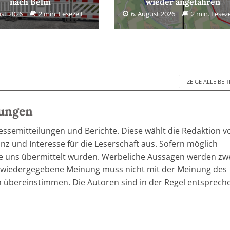
nach Belm
wieder angefahren
ust 2026
2 min. Lesezeit
6. August 2026
2 min. Leseze
ZEIGE ALLE BEI
lungen
ressemitteilungen und Berichte. Diese wählt die Redaktion v
z und Interesse für die Leserschaft aus. Sofern möglich
he uns übermittelt wurden. Werbeliche Aussagen werden zw
in wiedergegebene Meinung muss nicht mit der Meinung des
 übereinstimmen. Die Autoren sind in der Regel entsprech