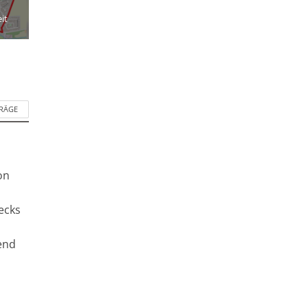
it
TRÄGE
on
ecks
end