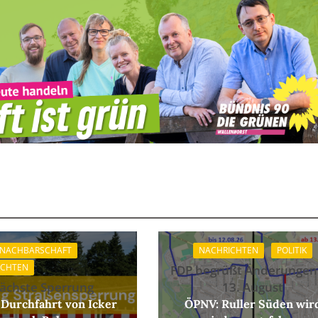
 NACHBARSCHAFT
NACHRICHTEN
POLITIK
ICHTEN
FDP begrüßt Änderungen
ächste Sperrung
13. August
 Durchfahrt von Icker
ÖPNV: Ruller Süden wir