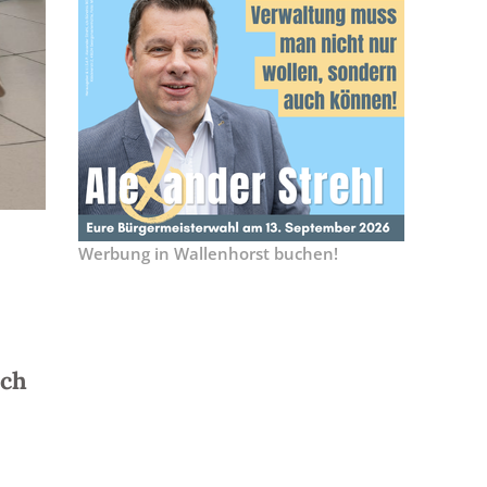
Ein Teil des Spielmannszugs Hollage in Berlin. Foto: S
Werbung in Wallenhorst buchen!
ach