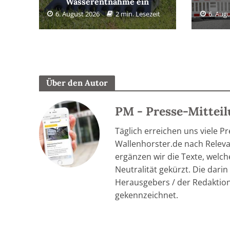
Wasserentnahme ein
6. August 2026
2 min. Lesezeit
6. Aug
Über den Autor
PM - Presse-Mittei
Täglich erreichen uns viele P
Wallenhorster.de nach Relevan
ergänzen wir die Texte, welc
Neutralität gekürzt. Die dar
Herausgebers / der Redaktion
gekennzeichnet.