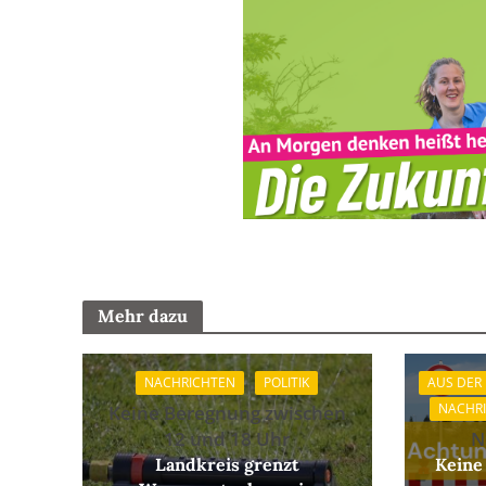
Mehr dazu
NACHRICHTEN
POLITIK
AUS DER
NACHR
Keine Beregnung zwischen
12 und 18 Uhr
N
Landkreis grenzt
Keine