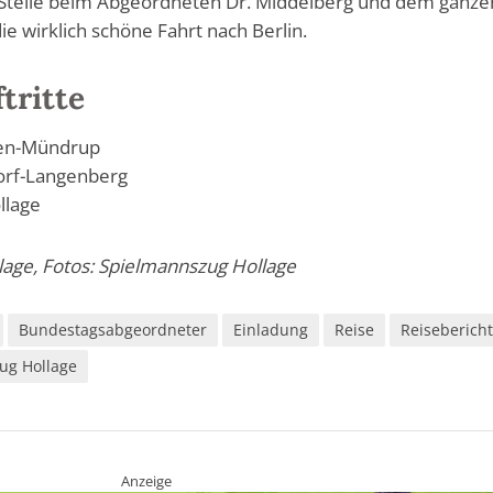
 Stelle beim Abgeordneten Dr. Middelberg und dem ganze
ie wirklich schöne Fahrt nach Berlin.
tritte
ten-Mündrup
orf-Langenberg
llage
lage, Fotos: Spielmannszug Hollage
Bundestagsabgeordneter
Einladung
Reise
Reiseberich
ug Hollage
Anzeige