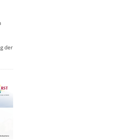
m
n
ng der