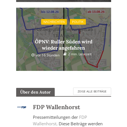
NACHRICHTEN
POLITIK
FDP begrüßt Änderungen ab
13. August
ÖPNV: Ruller Süden wird
wieder angefahren
2 min. Lesezeit
vor 16 Stunden
ZEIGE ALLE BEITRÄGE
Über den Autor
FDP Wallenhorst
Pressemitteilungen der
FDP
Wallenhorst
. Diese Beiträge werden