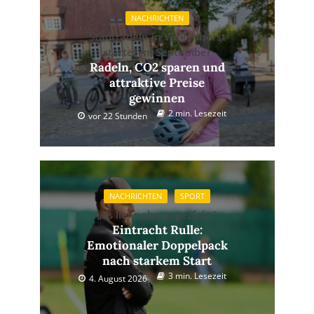
NACHRICHTEN
Stadtradeln in Wallenhorst
startet im September
Radeln, CO2 sparen und
attraktive Preise
gewinnen
2 min. Lesezeit
vor 22 Stunden
NACHRICHTEN
SPORT
„Es lief nahezu perfekt”
Eintracht Rulle:
Emotionaler Doppelpack
nach starkem Start
3 min. Lesezeit
4. August 2026