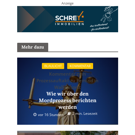
Anzeige
Mehr dazu
BLAULICHT
KOMMENTAR
Kommentar zum
Prozessauftakt zu Femizid in
Wallenhorst
Wie wir über den
Mordprozess berichten
werden
2 min. Lesezeit
vor 16 Stunden