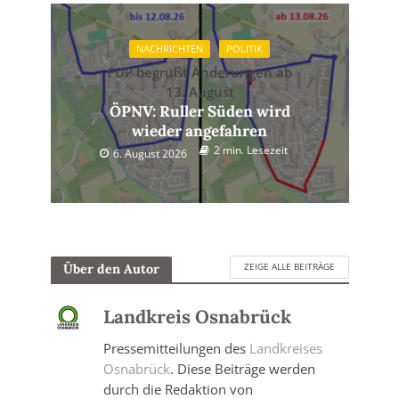
NACHRICHTEN
POLITIK
FDP begrüßt Änderungen ab
13. August
ÖPNV: Ruller Süden wird
wieder angefahren
2 min. Lesezeit
6. August 2026
ZEIGE ALLE BEITRÄGE
Über den Autor
Landkreis Osnabrück
Pressemitteilungen des
Landkreises
Osnabrück
. Diese Beiträge werden
durch die Redaktion von