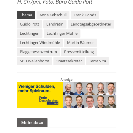
H. Ch./pm, Foto: Büro Guido Pott
Thema
Anna Kebschull
Frank Doods
Guido Pott
Landrätin
Landtagsabgeordneter
Lechtingen
Lechtinger Mühle
Lechtinger Windmühle
Martin Bäumer
Plaggeneschzentrum
Pressemitteilung
SPD Wallenhorst
Staatssekretär
Terra.Vita
Anzeige
Mehr dazu