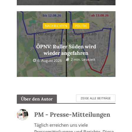
NACHRICHTEN
POLITIK
FDP begrüßt Änderungen ab
13. August
ÖPNV: Ruller Süden wird
wieder angefahren
2 min. Lesezeit
6. August 2026
ZEIGE ALLE BEITRÄGE
Über den Autor
PM - Presse-Mitteilungen
Täglich erreichen uns viele
Pressemitteilungen und Berichte. Diese