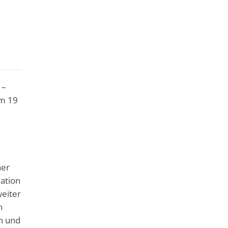
 –
um 19
ner
ation
weiter
n
n und