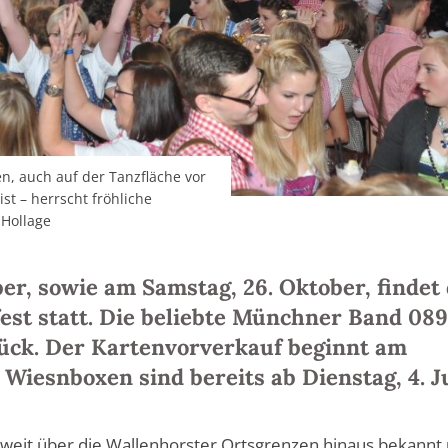
en, auch auf der Tanzfläche vor
st – herrscht fröhliche
 Hollage
ber, sowie am Samstag, 26. Oktober, findet
fest statt. Die beliebte Münchner Band 089
rück. Der Kartenvorverkauf beginnt am
e Wiesnboxen sind bereits ab Dienstag, 4. J
t weit über die Wallenhorster Ortsgrenzen hinaus bekannt