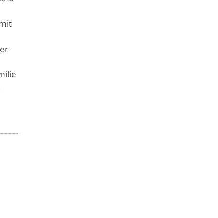
mit
der
milie
h