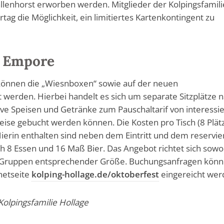
llenhorst erworben werden. Mitglieder der Kolpingsfamili
tag die Möglichkeit, ein limitiertes Kartenkontingent zu
 Empore
) können die „Wiesnboxen“ sowie auf der neuen
erden. Hierbei handelt es sich um separate Sitzplätze 
ive Speisen und Getränke zum Pauschaltarif von interessi
ise gebucht werden können. Die Kosten pro Tisch (8 Plät
Hierin enthalten sind neben dem Eintritt und dem reservie
h 8 Essen und 16 Maß Bier. Das Angebot richtet sich sowo
e Gruppen entsprechender Größe. Buchungsanfragen kön
rnetseite
kolping-hollage.de/oktoberfest
eingereicht wer
Kolpingsfamilie Hollage