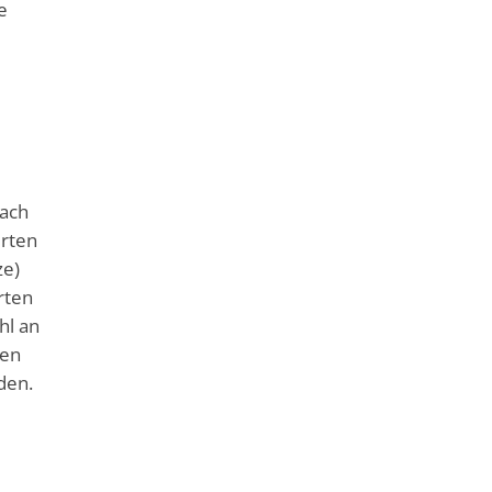
e
nach
erten
ze)
rten
hl an
nen
den.