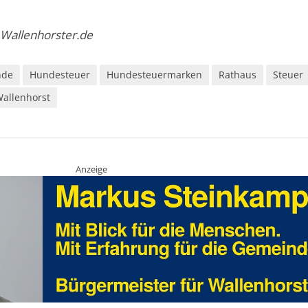
 Wallenhorster.de
nde
Hundesteuer
Hundesteuermarken
Rathaus
Steuer
allenhorst
Anzeige