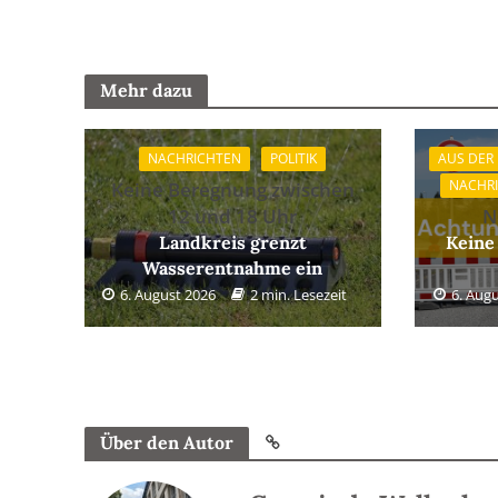
Mehr dazu
NACHRICHTEN
POLITIK
AUS DER
NACHR
Keine Beregnung zwischen
12 und 18 Uhr
N
Landkreis grenzt
Keine
Wasserentnahme ein
6. August 2026
2 min. Lesezeit
6. Aug
Über den Autor