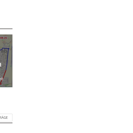
 ab
d
it
TRÄGE