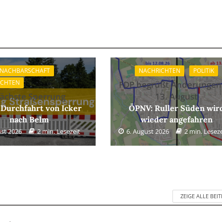
 NACHBARSCHAFT
NACHRICHTEN
POLITIK
ICHTEN
FDP begrüßt Änderungen
ächste Sperrung
13. August
 Durchfahrt von Icker
ÖPNV: Ruller Süden wir
nach Belm
wieder angefahren
ust 2026
2 min. Lesezeit
6. August 2026
2 min. Leseze
ZEIGE ALLE BEI