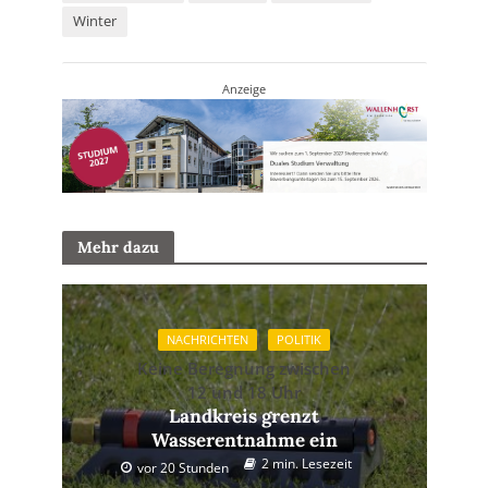
Winter
Anzeige
Mehr dazu
NACHRICHTEN
POLITIK
Keine Beregnung zwischen
12 und 18 Uhr
Landkreis grenzt
Wasserentnahme ein
2 min. Lesezeit
vor 20 Stunden