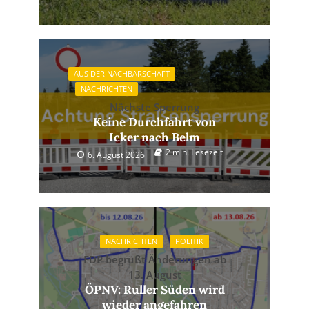
AUS DER NACHBARSCHAFT
NACHRICHTEN
Nächste Sperrung
Keine Durchfahrt von
Icker nach Belm
2 min. Lesezeit
6. August 2026
NACHRICHTEN
POLITIK
FDP begrüßt Änderungen ab
13. August
ÖPNV: Ruller Süden wird
wieder angefahren