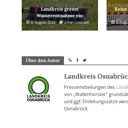
12 und 18 Uhr
N
Landkreis grenzt
Keine
Wasserentnahme ein
6. August 2026
2 min. Lesezeit
6. Aug
Über den Autor
Landkreis Osnabrü
Pressemitteilungen des
Land
von „Wallenhorster“ grundsätz
und ggf. Einleitungssätze wer
Osnabrück