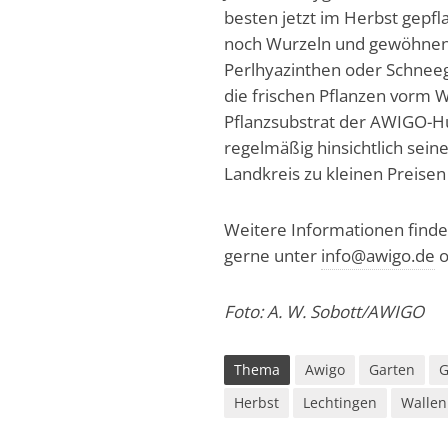
besten jetzt im Herbst gepf
noch Wurzeln und gewöhnen s
Perlhyazinthen oder Schneeg
die frischen Pflanzen vorm Wi
Pflanzsubstrat der AWIGO-Hum
regelmäßig hinsichtlich sein
Landkreis zu kleinen Preisen 
Weitere Informationen finde
gerne unter
info@awigo.de
o
Foto: A. W. Sobott/AWIGO
Thema
Awigo
Garten
G
Herbst
Lechtingen
Wallen