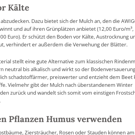
r Kälte
abzudecken. Dazu bietet sich der Mulch an, den die AWI
winnt und auf ihren Grünplätzen anbietet (12,00 Euro/m³,
,00 Euro). Er schützt den Boden vor Kälte, Austrocknung u
ut, verhindert er außerdem die Verwehung der Blätter.
rial stellt eine gute Alternative zum klassischen Rinden
ern neutral bis alkalisch und wirkt so der Bodenversauerun
lich schadstoffärmer, preiswerter und entzieht dem Beet 
ffe. Vielmehr gibt der Mulch nach überstandenem Winter
den zurück und wandelt sich somit vom einstigen Frostsch
.
hen Pflanzen Humus verwenden
bstbäume, Ziersträucher, Rosen oder Stauden können am