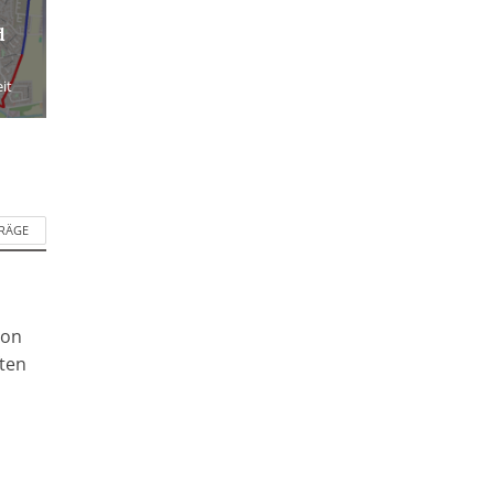
d
it
TRÄGE
ion
ften