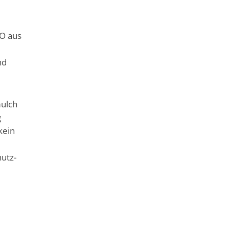
GO aus
nd
mulch
g
kein
utz-