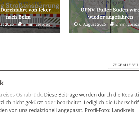
ächste Sperrung
13. August
 Durchfahrt von Icker
ÖPNV: Ruller Süden wir
nach Belm
wieder angefahren
ust 2026
2 min. Lesezeit
6. August 2026
2 min. Leseze
ZEIGE ALLE BEI
ck
kreises Osnabrück
. Diese Beiträge werden durch die Redakt
lich nicht gekürzt oder bearbeitet. Lediglich die Überschri
den von uns redaktionell angepasst. Profil-Foto: Landkreis