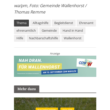
wa/pm, Foto: Gemeinde Wallenhorst /
Thomas Remme
Thema
Alltagshilfe
Begleitdienst
Ehrenamt
ehrenamtlich
Gemeinde
Hand in Hand
Hilfe
Nachbarschaftshilfe
Wallenhorst
Anzeige
Mehr dazu
NACHRICHTEN
POLITIK