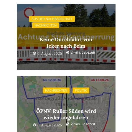
AUS DER NACHBARSCHAFT
NACHRICHTEN
Nächste Sperrung
Keine Durchfahrt von
Icker nach Belm
2 min. Lesezeit
6. August 2026
NACHRICHTEN
POLITIK
FDP begrüßt Änderungen ab
13. August
ÖPNV: Ruller Süden wird
wieder angefahren
2 min. Lesezeit
6. August 2026