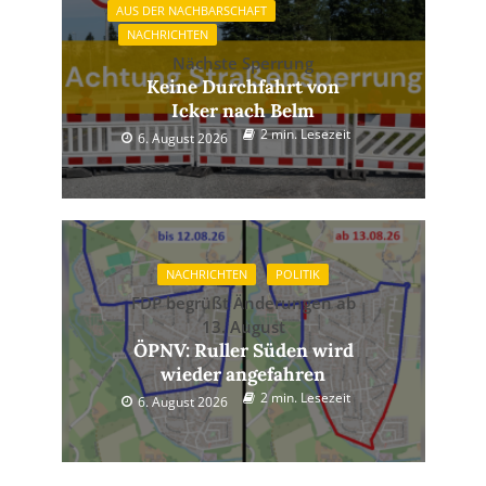
AUS DER NACHBARSCHAFT
NACHRICHTEN
Nächste Sperrung
Keine Durchfahrt von
Icker nach Belm
2 min. Lesezeit
6. August 2026
NACHRICHTEN
POLITIK
FDP begrüßt Änderungen ab
13. August
ÖPNV: Ruller Süden wird
wieder angefahren
2 min. Lesezeit
6. August 2026