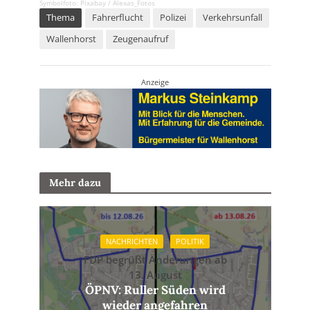
Symbolfoto: Pixabay / Alexas_Fotos
Thema
Fahrerflucht
Polizei
Verkehrsunfall
Wallenhorst
Zeugenaufruf
Anzeige
Mehr dazu
NACHRICHTEN
POLITIK
FDP begrüßt Änderungen ab
13. August
ÖPNV: Ruller Süden wird
wieder angefahren