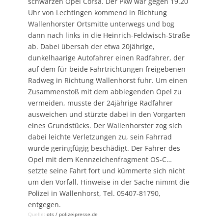
schwarzen Opel Corsa. Der Pkw war gegen 19.20
Uhr von Lechtingen kommend in Richtung
Wallenhorster Ortsmitte unterwegs und bog
dann nach links in die Heinrich-Feldwisch-Straße
ab. Dabei übersah der etwa 20jährige,
dunkelhaarige Autofahrer einen Radfahrer, der
auf dem für beide Fahrtrichtungen freigebenen
Radweg in Richtung Wallenhorst fuhr. Um einen
Zusammenstoß mit dem abbiegenden Opel zu
vermeiden, musste der 24jährige Radfahrer
ausweichen und stürzte dabei in den Vorgarten
eines Grundstücks. Der Wallenhorster zog sich
dabei leichte Verletzungen zu, sein Fahrrad
wurde geringfügig beschädigt. Der Fahrer des
Opel mit dem Kennzeichenfragment OS-C…
setzte seine Fahrt fort und kümmerte sich nicht
um den Vorfall. Hinweise in der Sache nimmt die
Polizei in Wallenhorst, Tel. 05407-81790,
entgegen.
Quelle:
ots / polizeipresse.de