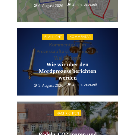
2 min. Lesezeit
6. August 2026
BLAULICHT
KOMMENTAR
Kommentar zum
Prozessauftakt zu Femizid in
Wallenhorst
Wie wir über den
Mordprozess berichten
werden
2 min. Lesezeit
5. August 2026
NACHRICHTEN
Stadtradeln in Wallenhorst
startet im September
Radeln, CO2 sparen und