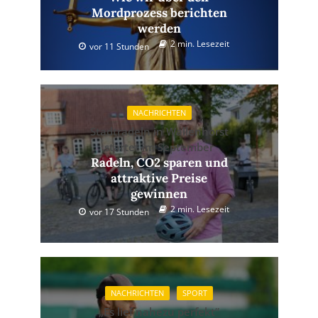
Mordprozess berichten
werden
2 min. Lesezeit
vor 11 Stunden
NACHRICHTEN
Stadtradeln in Wallenhorst
startet im September
Radeln, CO2 sparen und
attraktive Preise
gewinnen
2 min. Lesezeit
vor 17 Stunden
NACHRICHTEN
SPORT
„Es lief nahezu perfekt”