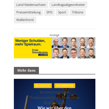
Land Niedersachsen
Landtagsabgeordneter
Pressemitteilung
SPD
Sport
Tribüne
Wallenhorst
Anzeige
Mehr dazu
BLAULICHT
KOMMENTAR
Kommentar zum
Prozessauftakt zu Femizid in
Wallenhorst
Wie wir über den