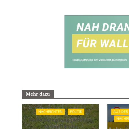
Mehr dazu
NACHRICHTEN
POLITIK
AUS DER
NACHR
Keine Beregnung zwischen
12 und 18 Uhr
N