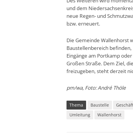
Des Weiteren wird momentan
und dem Niedersachsenkreise
neue Regen- und Schmutzwas
bzw. erneuert.
Die Gemeinde Wallenhorst wei
Baustellenbereich befinden, 
Eingänge am Portkamp oder a
Großen Straße. Dem Ziel, di
freizugeben, steht derzeit n
pm/wa, Foto: André Thöle
Thema
Baustelle
Geschäf
Umleitung
Wallenhorst