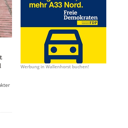
t
d
Werbung in Wallenhorst buchen!
akter