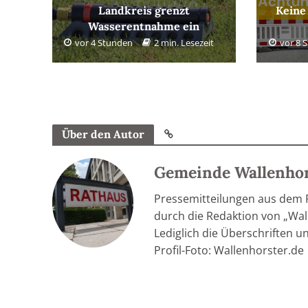
Landkreis grenzt
Keine
Wasserentnahme ein
vor 4 Stunden
2 min. Lesezeit
vor 8 
Über den Autor
Gemeinde Wallenho
Pressemitteilungen aus dem
durch die Redaktion von „Wall
Lediglich die Überschriften u
Profil-Foto: Wallenhorster.de