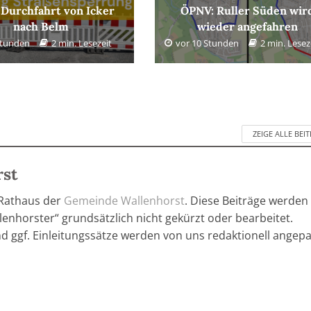
 Durchfahrt von Icker
ÖPNV: Ruller Süden wir
nach Belm
wieder angefahren
Stunden
2 min. Lesezeit
vor 10 Stunden
2 min. Lesez
ZEIGE ALLE BEI
rst
 Rathaus der
Gemeinde Wallenhorst
. Diese Beiträge werden
enhorster“ grundsätzlich nicht gekürzt oder bearbeitet.
nd ggf. Einleitungssätze werden von uns redaktionell angepa