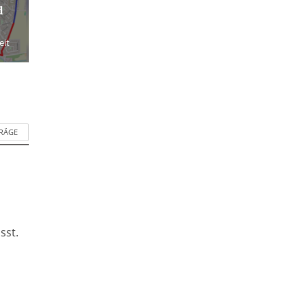
d
eit
TRÄGE
sst.