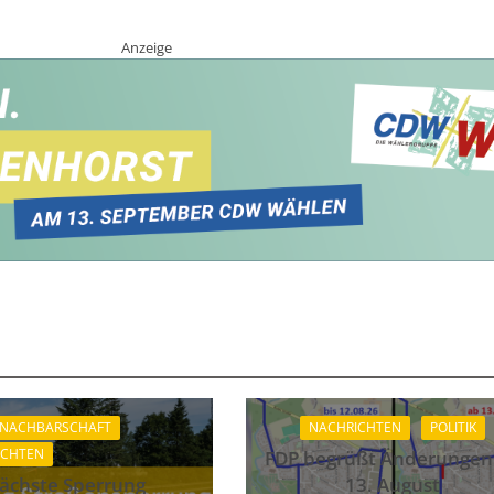
Anzeige
 NACHBARSCHAFT
NACHRICHTEN
POLITIK
ICHTEN
FDP begrüßt Änderungen
ächste Sperrung
13. August